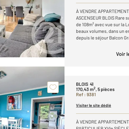
À VENDRE APPARTEMENT 
ASCENSEUR BLOIS Rare sur
de 108m² avec vue sur la L
beaux volumes, dans un e
depuis le séjour Balcon Gr
Voir 
BLOIS 41
2
170,43 m
, 5 pièces
Ref : 9381
Visiter le site dédié
À VENDRE APPARTEMENT 
PARTICULIER XVIe SIÈCLE