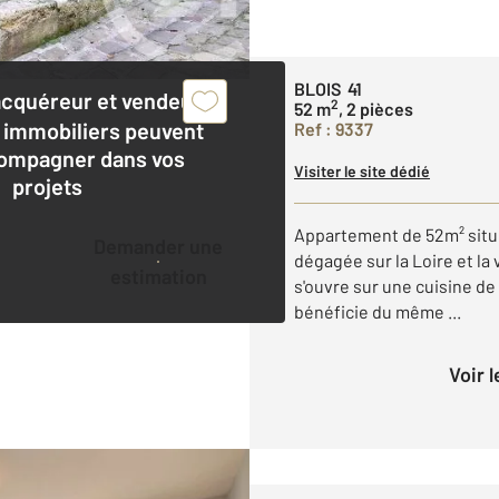
BLOIS 41
acquéreur et vendeur,
2
52 m
, 2 pièces
 immobiliers peuvent
Ref : 9337
ompagner dans vos
Visiter le site dédié
projets
Appartement de 52m² situé
Demander une
dégagée sur la Loire et la 
estimation
s'ouvre sur une cuisine de
bénéficie du même ...
Voir 