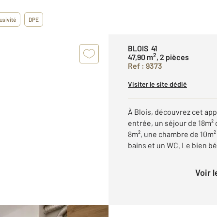
usivité
DPE
BLOIS 41
2
47,90 m
, 2 pièces
Ref : 9373
Visiter le site dédié
À Blois, découvrez cet ap
entrée, un séjour de 18m²
8m², une chambre de 10m² a
bains et un WC. Le bien bén
Voir 