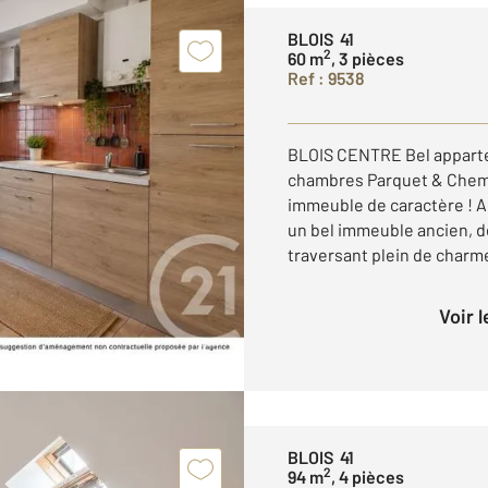
BLOIS 41
2
60 m
, 3 pièces
Ref : 9538
BLOIS CENTRE Bel apparte
chambres Parquet & Chem
immeuble de caractère ! Au
un bel immeuble ancien, 
traversant plein de charme 
Voir 
BLOIS 41
2
94 m
, 4 pièces