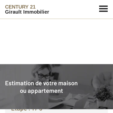
CENTURY 21
Girault Immobilier
Agence immobilière
Vendre avec CENTURY 21 Girault Immobilier
Estimation de votre maison
Faire estimer son bien avec
ou appartement
CENTURY 21 :
Etape :
1
/ 5