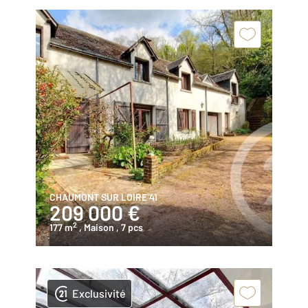
CHAUMONT SUR LOIRE 41
209 000 €
2
177 m
, Maison
, 7 pcs
Exclusivité