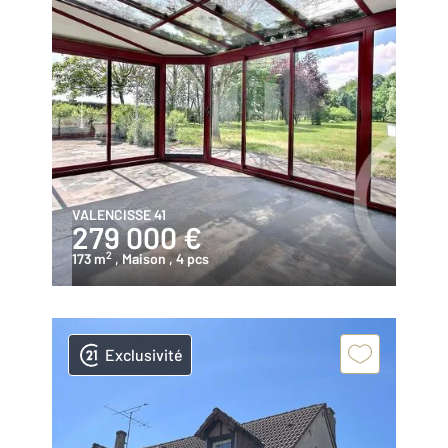
VALENCISSE 41
279 000 €
2
173 m
, Maison
, 4 pcs
Exclusivité