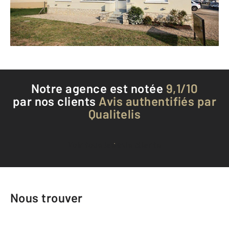
Envoyer un message
Téléphoner à l'agence
Notre agence est notée
9,1/10
par nos clients
Avis authentifiés par
Qualitelis
Voir tous les avis clients
Nous trouver