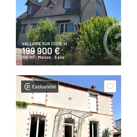
VALLOIRE SUR CISSE 41
199 900 €
2
100 m
, Maison
, 5 pcs
Exclusivité