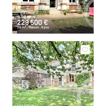
BLOIS 41
229 500 €
2
114 m
, Maison
, 6 pcs
VILLERBON 41