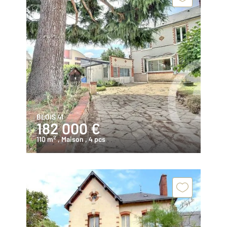
BLOIS 41
182 000 €
2
110 m
, Maison
, 4 pcs