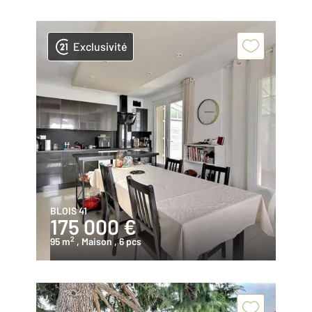
Exclusivité
BLOIS 41
175 000 €
2
95 m
, Maison
, 6 pcs