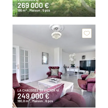
269 000 €
2
186 m
, Maison
, 5 pcs
LA CHAUSSEE ST VICTOR 41
249 000 €
2
180,8 m
, Maison
, 6 pcs