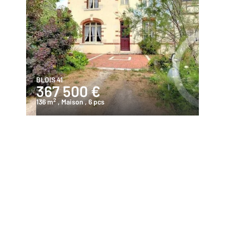
BLOIS 41
367 500 €
2
136 m
, Maison
, 6 pcs