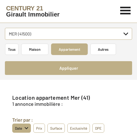
CENTURY 21
Girault Immobilier
MER (41500)
Tous
Maison
Appartement
Autres
Appliquer
Location appartement Mer (41)
1 annonce immobilière :
Trier par :
Date
Prix
Surface
Exclusivité
DPE