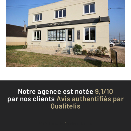
CENTURY 21 Girault Immobilier
128 bis route Nationale
LA CHAUSSEE ST VICTOR - 41260
Envoyer un message
Téléphoner à l'agence
Notre agence est notée
9,1/10
par nos clients
Avis authentifiés par
Qualitelis
Voir tous les avis clients