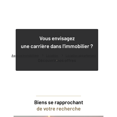
1
Vous envisagez
une carrière dans l'immobilier ?
Agence immobilière
Location
Location appartement
Découvrir nos offres
Biens se rapprochant
de votre recherche