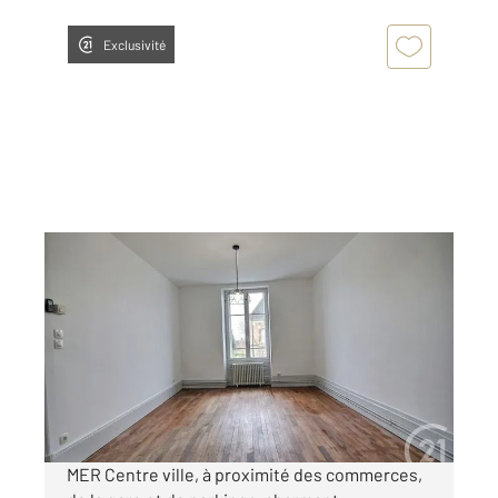
Exclusivité
MER 41
2
40 m
, 2 pièces
Ref : 9563
Appartement F1 à louer
442 €
par mois charges comprises
MER Centre ville, à proximité des commerces,