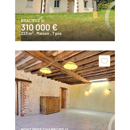
BRACIEUX 41
310 000 €
2
223 m
, Maison
, 7 pcs
MONT PRES CHAMBORD 41