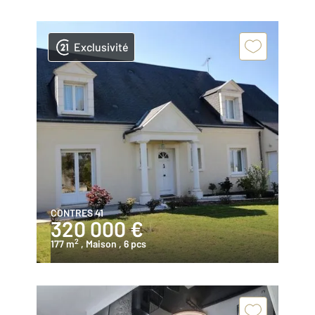
Exclusivité
CONTRES 41
320 000 €
2
177 m
, Maison
, 6 pcs