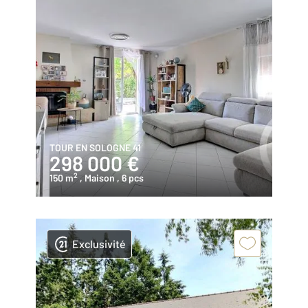
TOUR EN SOLOGNE 41
298 000 €
2
150 m
, Maison
, 6 pcs
Exclusivité