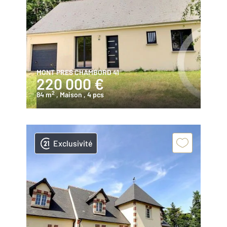
MONT PRES CHAMBORD 41
220 000 €
2
84 m
, Maison
, 4 pcs
Exclusivité