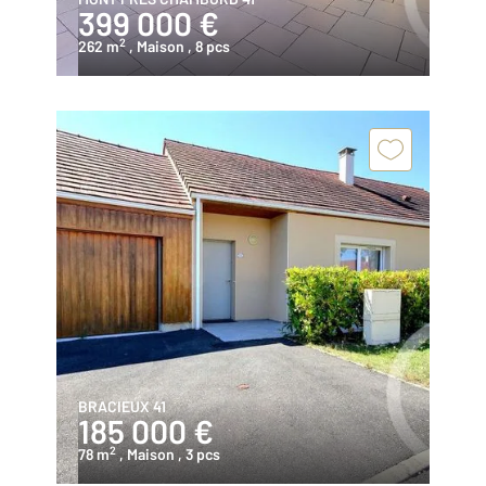
399 000 €
2
262 m
, Maison
, 8 pcs
BRACIEUX 41
185 000 €
2
78 m
, Maison
, 3 pcs