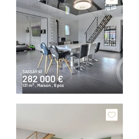
SASSAY 41
282 000 €
2
131 m
, Maison
, 6 pcs