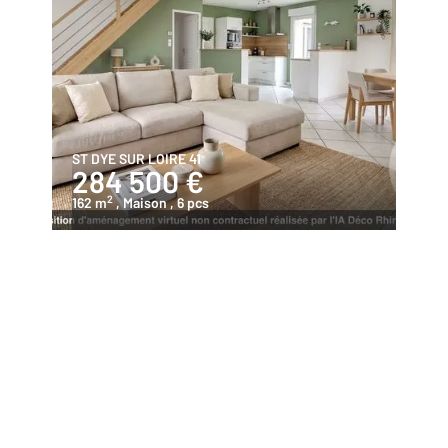
ST DYE SUR LOIRE 41
284 500 €
2
162 m
, Maison
, 6 pcs