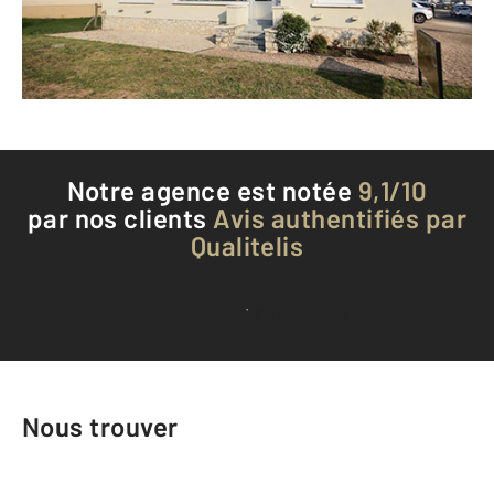
Envoyer un message
Téléphoner à l'agence
Notre agence est notée
9,1/10
par nos clients
Avis authentifiés par
Qualitelis
Voir tous les avis clients
Nous trouver