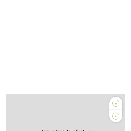
Afficher sur la carte :
+
Agence
Biens vendus
-