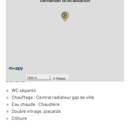
Demander la localisation
Vue globale
2
Surface totale : 177 m
2
Surface habitable : 180,8 m
Nombre de pièces : 6
[Voir le détail]
Équipements
500 m
©
Mappy
Général
WC séparés
Chauffage : Central radiateur gaz de ville
Eau chaude : Chaudière
Double vitrage, placards
Clôture