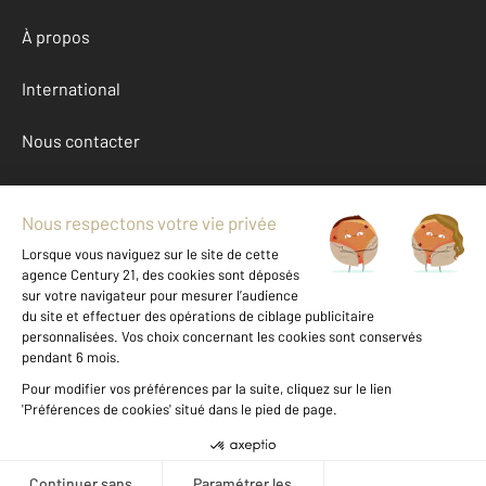
À propos
International
Nous contacter
Mentions légales & CGU et Barèmes d'honoraires
Données personnelles
Gestionnaire des cookies
Achat maison autour de LA CHAUSSEE ST VICTOR (41260)
Autres maisons a vendre à LA CHAUSSEE ST VICTOR (41260)
Location Loir-et-Cher (41)