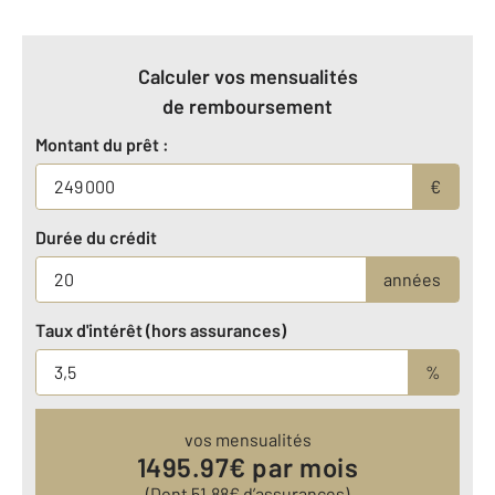
Calculer vos mensualités
de remboursement
Montant du prêt :
€
Durée du crédit
années
Taux d'intérêt (hors assurances)
%
vos mensualités
1495.97
€ par mois
(Dont
51.88
€ d’assurances)