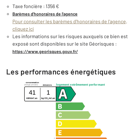
Taxe foncière : 1356 €
Barèmes d'honoraires de l'agence
Pour consulter les barèmes d'honoraires de l'agence,
cliquez ici
Les informations sur les risques auxquels ce bien est
exposé sont disponibles sur le site Géorisques :
https://www.georisques.gouv.fr/
Les performances énergétiques
consommation
logement extrêmement performant
(énergie primaire)
émissions
41
1
2
2
kWh/m
.an
kg CO
/m
.an
2