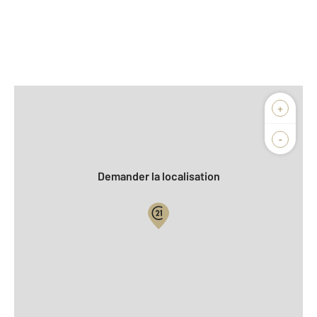
Afficher sur la carte :
+
Agence
Biens vendus
-
Demander la localisation
Vue globale
2
Surface totale : 140 m
2
Surface habitable : 139 m
2
Surface terrain : 1 250 m
Nombre de pièces : 4
[Voir le détail]