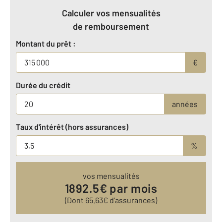
Calculer vos mensualités
de remboursement
Montant du prêt :
€
Durée du crédit
années
Taux d'intérêt (hors assurances)
%
vos mensualités
1892.5
€ par mois
(Dont
65.63
€ d’assurances)