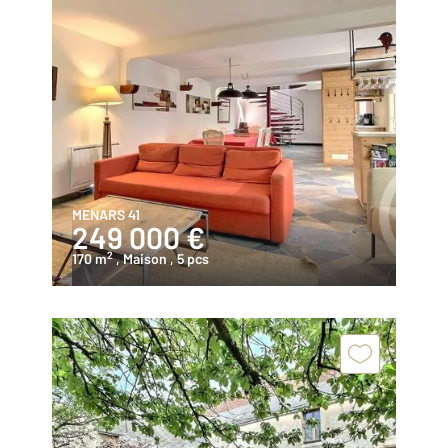
MENARS 41
249 000 €
2
170 m
, Maison
, 5 pcs