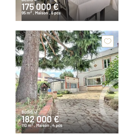
175 000 €
2
95 m
, Maison
, 6 pcs
BLOIS 41
182 000 €
2
110 m
, Maison
, 4 pcs