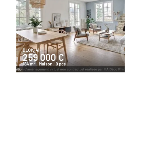
BLOIS 41
259 000 €
2
184 m
, Maison
, 9 pcs