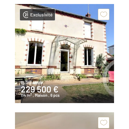
Exclusivité
BLOIS 41
229 500 €
2
114 m
, Maison
, 6 pcs