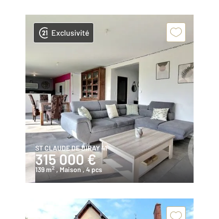
Exclusivité
ST CLAUDE DE DIRAY 41
315 000 €
2
139 m
, Maison
, 4 pcs