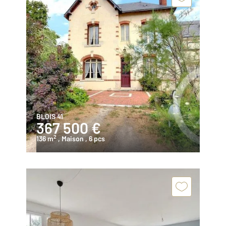
BLOIS 41
367 500 €
2
136 m
, Maison
, 6 pcs