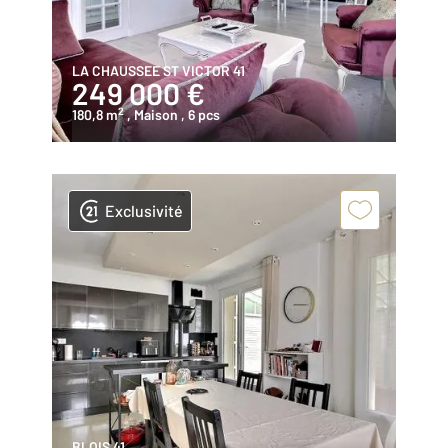
LA CHAUSSEE ST VICTOR 41
249 000 €
2
180,8 m
, Maison
, 6 pcs
Exclusivité
BLOIS 41