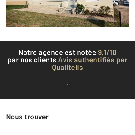
Envoyer un message
Téléphoner à l'agence
Notre agence est notée
9,1/10
par nos clients
Avis authentifiés par
Qualitelis
Voir tous les avis clients
Nous trouver