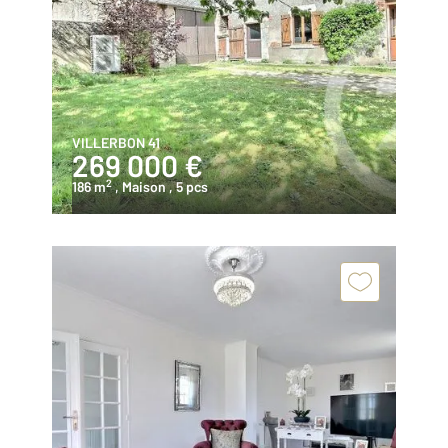
VILLERBON 41
269 000 €
2
186 m
, Maison
, 5 pcs