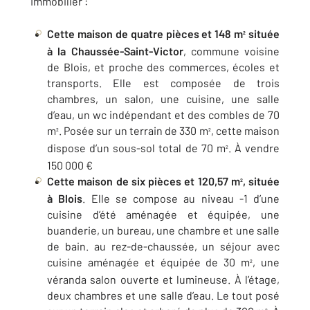
Immobilier :
Cette maison de quatre pièces et 148 m
située
²
à la Chaussée-Saint-Victor
, commune voisine
de Blois, et proche des commerces, écoles et
transports. Elle est composée de trois
chambres, un salon, une cuisine, une salle
d’eau, un wc indépendant et des combles de 70
m
. Posée sur un terrain de 330 m
, cette maison
²
²
dispose d’un sous-sol total de 70 m
. À vendre
²
150 000 €
Cette maison de six pièces et 120,57 m
, située
²
à Blois
. Elle se compose au niveau -1 d’une
cuisine d’été aménagée et équipée, une
buanderie, un bureau, une chambre et une salle
de bain. au rez-de-chaussée, un séjour avec
cuisine aménagée et équipée de 30 m
, une
²
véranda salon ouverte et lumineuse. À l’étage,
deux chambres et une salle d’eau. Le tout posé