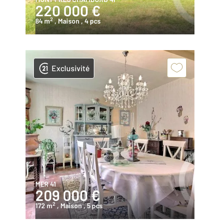
220 000 €
2
84 m
, Maison
, 4 pcs
Exclusivité
MER 41
209 000 €
2
172 m
, Maison
, 5 pcs