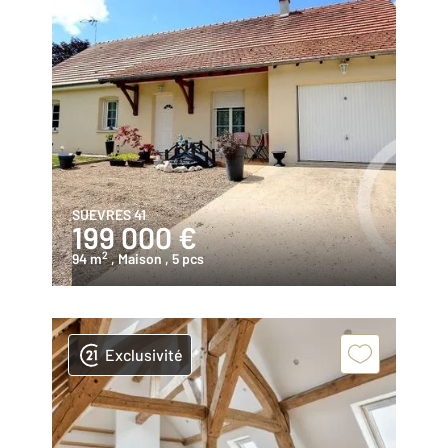
SUEVRES 41
199 000 €
2
94 m
, Maison
, 5 pcs
Exclusivité