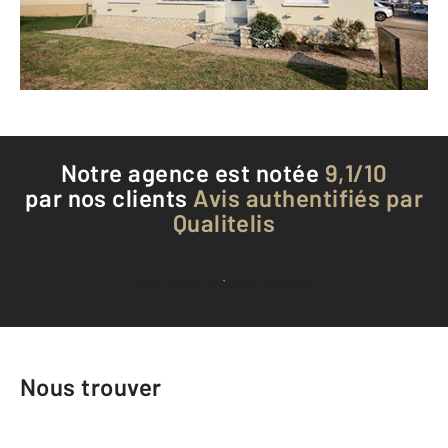
Envoyer un message
Téléphoner à l'agence
Notre agence est notée
9,1/10
par nos clients
Avis authentifiés par
Qualitelis
Voir tous les avis clients
Nous trouver