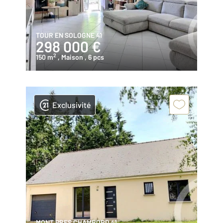
TOUR EN SOLOGNE 41
298 000 €
2
150 m
, Maison
, 6 pcs
Exclusivité
MONT PRES CHAMBORD 41