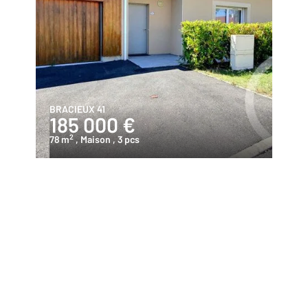
BRACIEUX 41
185 000 €
2
78 m
, Maison
, 3 pcs