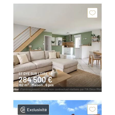
ST DYE SUR LOIRE 41
284 500 €
2
162 m
, Maison
, 6 pcs
Exclusivité